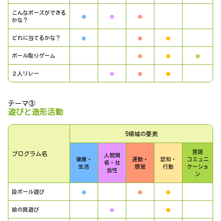
こんなポーズができる
かな？
どれに当てるかな？
ボール取りゲーム
２人リレー
テーマ③
遊びと造形活動
5領域の要素
言語
プログラム名
人間関
健康・
運動・
認知・
コミュニ
係・社
生活
感覚
行動
ケーショ
会性
ン
段ボール遊び
絵の具遊び