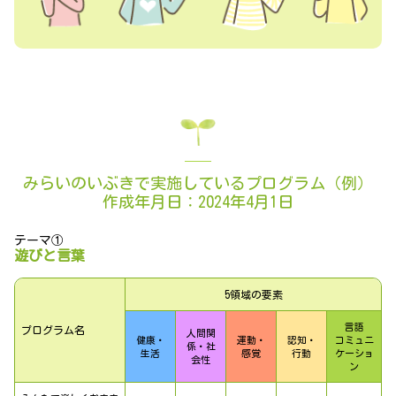
みらいのいぶきで実施しているプログラム（例）
作成年月日：2024年4月1日
テーマ①
遊びと言葉
5領域の要素
言語
プログラム名
人間関
健康・
運動・
認知・
コミュニ
係・社
生活
感覚
行動
ケーショ
会性
ン