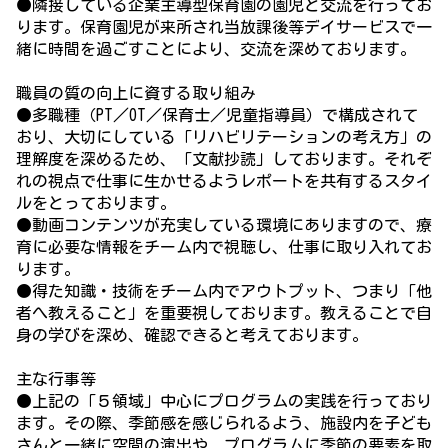
●隣接している企業主導型保育園の園児と交流を行ってお
ります。保育園児が来所され当放課後等デイサービスで一
緒に時間を過ごすことにより、交流を深めております。
職員の質の向上に資する取り組み
●多職種（PT／OT／保育士／児童指導員）で構成されて
おり、大切にしている「リハビリテーションの考え方」の
理解度を深めるため、「文献抄読」しております。それぞ
れの視点で仕事に生かせるようレポートを共有するスタイ
ルをとっております。
●動画コンテンツが充実している環境にありますので、療
育に必要な情報をチーム内で視聴し、仕事に取り入れてお
ります。
●得た知識・技術をチーム内でアウトプット、つまり「他
者へ教えること」を重要視しております。教えることで自
身の学びを深め、確認できると考えております。
主な行事等
●上記の「５領域」中心にプログラムの実践を行っており
ます。その際、季節感を感じられるよう、施設内を子ども
さんと一緒に空間の演出や、プログラムに季節の要素を取