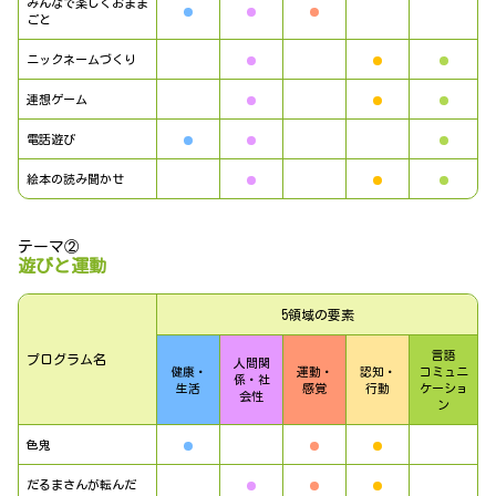
みんなで楽しくおまま
ごと
ニックネームづくり
連想ゲーム
電話遊び
絵本の読み聞かせ
テーマ②
遊びと運動
5領域の要素
言語
プログラム名
人間関
健康・
運動・
認知・
コミュニ
係・社
生活
感覚
行動
ケーショ
会性
ン
色鬼
だるまさんが転んだ