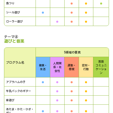
魚つり
シール遊び
ローラー遊び
テーマ④
遊びと音楽
5領域の要素
言語
プログラム名
人間関
健康・
運動・
認知・
コミュニ
係・社
生活
感覚
行動
ケーショ
会性
ン
アブラハムの子
牛乳パックのギター
音遊び
あたま・かた・ひざ・
ぽん